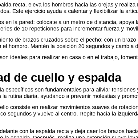
lda recta, eleva los hombros hacia las orejas y realiza
. Este ejercicio ayuda a calentar y flexibilizar la arti
os en la pared: colócate a un metro de distancia, apoya 
ries de 10 repeticiones para incrementar fuerza y movili
ramiento de brazos cruzados sobre el pecho: con un brazo
en el hombro. Mantén la posición 20 segundos y cambia d
son ideales para realizar en casa o en el trabajo, fomen
ad de cuello y espalda
lda específicos son fundamentales para aliviar tensiones
la rutina diaria, ayudando a prevenir molestias y promo
ello consiste en realizar movimientos suaves de rotació
co segundos y vuelve al centro. Repite hacia la izquierda
 adelante con la espalda recta y deja caer los brazos hac
 de la espalda. Después, realiza una extensión suave lev