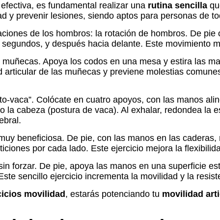
 efectiva, es fundamental realizar una
rutina sencilla
qu
ad y prevenir lesiones, siendo aptos para personas de to
ciones de los hombros: la rotación de hombros. De pie o
 segundos, y después hacia delante. Este movimiento mejo
 las muñecas. Apoya los codos en una mesa y estira las 
ad articular de las muñecas y previene molestias comune
ato-vaca”. Colócate en cuatro apoyos, con las manos ali
o la cabeza (postura de vaca). Al exhalar, redondea la e
ebral.
muy beneficiosa. De pie, con las manos en las caderas, r
iciones por cada lado. Este ejercicio mejora la flexibili
 sin forzar. De pie, apoya las manos en una superficie est
 sencillo ejercicio incrementa la movilidad y la resistenc
cicios movilidad
, estarás potenciando tu
movilidad arti