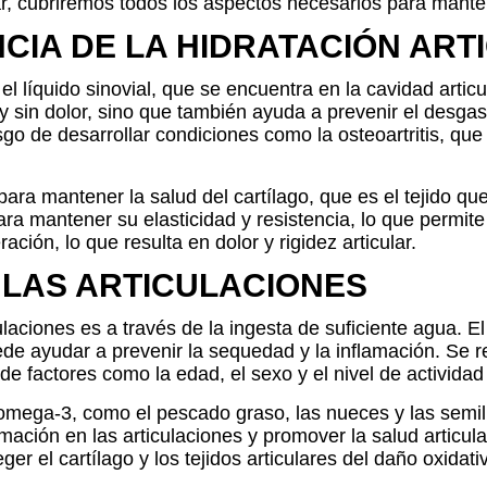
r, cubriremos todos los aspectos necesarios para manten
CIA DE LA HIDRATACIÓN ART
el líquido sinovial, que se encuentra en la cavidad articu
y sin dolor, sino que también ayuda a prevenir el desgas
sgo de desarrollar condiciones como la osteoartritis, que 
ara mantener la salud del cartílago, que es el tejido qu
ra mantener su elasticidad y resistencia, lo que permite 
ción, lo que resulta en dolor y rigidez articular.
 LAS ARTICULACIONES
laciones es a través de la ingesta de suficiente agua. E
uede ayudar a prevenir la sequedad y la inflamación. S
 factores como la edad, el sexo y el nivel de actividad 
en omega-3, como el pescado graso, las nueces y las sem
mación en las articulaciones y promover la salud articul
er el cartílago y los tejidos articulares del daño oxidati